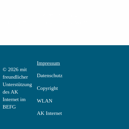
©sweetaholic: spotlight-802633; ©Prawny: text
(HOPE)-2055651; ©Prawny: text (NEW)-205565
Impressum
© 2026 mit
Datenschutz
freundlicher
Unterstützung
Copyright
des AK
Internet im
WLAN
BEFG
AK Internet