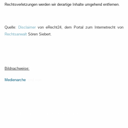
Rechtsverletzungen werden wir derartige Inhalte umgehend entfernen.
Quelle:
Disclaimer
von eRecht24, dem Portal zum Internetrecht von
Rechtsanwalt
Sören Siebert.
Bildnachweise:
Medienarche
und von:
©Clker-Free-Vector-Images: choir-3090