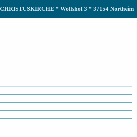
de CHRISTUSKIRCHE * Wolfshof 3 * 37154 Northeim